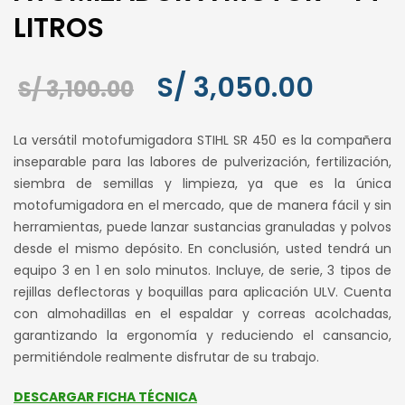
LITROS
El
El
S/
3,050.00
S/
3,100.00
precio
precio
La versátil motofumigadora STIHL SR 450 es la compañera
original
actual
inseparable para las labores de pulverización, fertilización,
siembra de semillas y limpieza, ya que es la única
era:
es:
motofumigadora en el mercado, que de manera fácil y sin
S/ 3,100.00.
S/ 3,050
herramientas, puede lanzar sustancias granuladas y polvos
desde el mismo depósito. En conclusión, usted tendrá un
equipo 3 en 1 en solo minutos. Incluye, de serie, 3 tipos de
rejillas deflectoras y boquillas para aplicación ULV. Cuenta
con almohadillas en el espaldar y correas acolchadas,
garantizando la ergonomía y reduciendo el cansancio,
permitiéndole realmente disfrutar de su trabajo.
DESCARGAR FICHA TÉCNICA