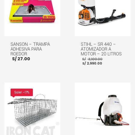
SANSON – TRAMPA
STIHL – SR 440 –
ADHESIVA PARA
ATOMIZADOR A
ROEDOR
MOTOR – 20 LITROS
El
S/
27.00
S/
3,100.00
El
precio
S/
2,990.00
precio
original
actual
era:
es:
S/ 3,100.00.
S/ 2,990.00.
AÑADIR AL CARRITO
AÑADIR AL CARRITO
Sale! -17%