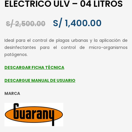
ELECTRICO ULV – 04 LITROS
El
El
S/
1,400.00
S/
2,500.00
precio
precio
Ideal para el control de plagas urbanas y la aplicación de
original
actual
desinfectantes para el control de micro-organismos
patógenos.
era:
es:
S/ 2,500.00.
S/ 1,400
DESCARGAR FICHA TÉCNICA
DESCARGUE MANUAL DE USUARIO
MARCA