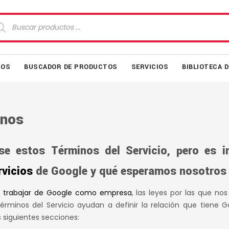
squeda
oductos
MOS
BUSCADOR DE PRODUCTOS
SERVICIOS
BIBLIOTECA 
inos
se estos Términos del Servicio, pero es i
rvicios
de Google y qué esperamos nosotros d
e trabajar de Google como empresa
, las leyes por las que no
 Términos del Servicio ayudan a definir la relación que tien
s siguientes secciones: