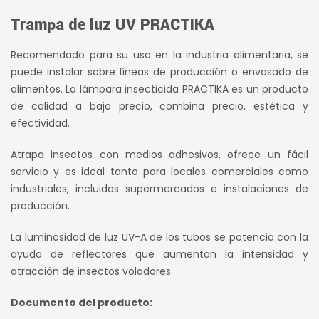
precio
precio
Trampa de luz UV PRACTIKA
original
actual
era:
es:
Recomendado para su uso en la industria alimentaria, se
puede instalar sobre líneas de producción o envasado de
S/ 550.00.
S/ 450.00.
alimentos. La lámpara insecticida PRACTIKA es un producto
de calidad a bajo precio, combina precio, estética y
efectividad.
Atrapa insectos con medios adhesivos, ofrece un fácil
servicio y es ideal tanto para locales comerciales como
industriales, incluidos supermercados e instalaciones de
producción.
La luminosidad de luz UV-A de los tubos se potencia con la
ayuda de reflectores que aumentan la intensidad y
atracción de insectos voladores.
Documento del producto: