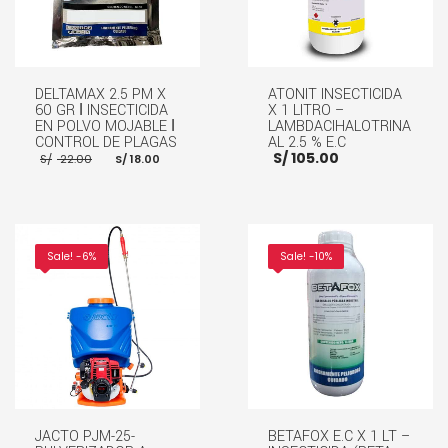
DELTAMAX 2.5 PM X
ATONIT INSECTICIDA
60 GR ǀ INSECTICIDA
X 1 LITRO –
EN POLVO MOJABLE ǀ
LAMBDACIHALOTRINA
CONTROL DE PLAGAS
AL 2.5 % E.C
El
El
S/
105.00
S/
22.00
S/
18.00
precio
precio
original
actual
era:
es:
S/ 22.00.
S/ 18.00.
AÑADIR AL CARRITO
AÑADIR AL CARRITO
Sale! -6%
Sale! -10%
JACTO PJM-25-
BETAFOX E.C X 1 LT –