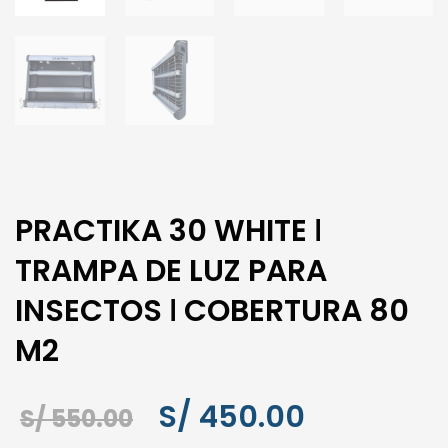
PRACTIKA 30 WHITE ǀ
TRAMPA DE LUZ PARA
INSECTOS ǀ COBERTURA 80
M2
El
El
S/
450.00
S/
550.00