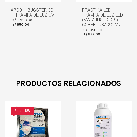
AROD – BUGSTER 30
PRACTIKA LED –
– TRAMPA DE LUZ UV
TRAMPA DE LUZ LED
El
(MATA INSECTOS) –
S/
1,250.00
El
precio
COBERTURA 80 M2
S/
850.00
precio
original
El
S/
950.00
actual
era:
El
precio
S/
857.00
es:
S/ 1,250.00.
precio
original
S/ 850.00.
actual
era:
es:
S/ 950.00.
S/ 857.00.
AÑADIR AL CARRITO
AÑADIR AL CARRITO
PRODUCTOS RELACIONADOS
Sale! -18%