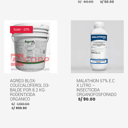
precio
original
El
El
S/
60.00
S/
50.00
actual
era:
precio
preci
es:
S/ 1,750.00.
original
actua
S/ 1,714.00.
era:
es:
S/ 60.00.
S/ 50.
AÑADIR AL CARRITO
AÑADIR AL CARRITO
Sale! -20%
AGRID3 BLOX-
MALATHION 57% E.C
COLECALCIFEROL D3-
X LITRO –
BALDE POR 8.2 KG-
INSECTICIDA
RODENTICIDA
ORGANOFOSFORADO
ORGANICO
S/
90.00
El
S/
1,130.00
El
precio
S/
899.90
precio
original
actual
era:
es:
S/ 1,130.00.
S/ 899.90.
AÑADIR AL CARRITO