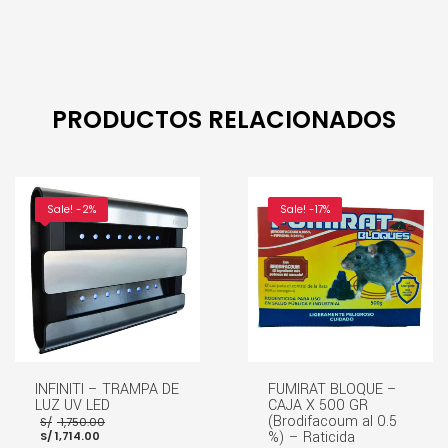
PRODUCTOS RELACIONADOS
Sale! -2%
Sale! -17%
INFINITI – TRAMPA DE
FUMIRAT BLOQUE –
LUZ UV LED
CAJA X 500 GR
El
(Brodifacoum al 0.5
S/
1,750.00
El
precio
%) – Raticida
S/
1,714.00