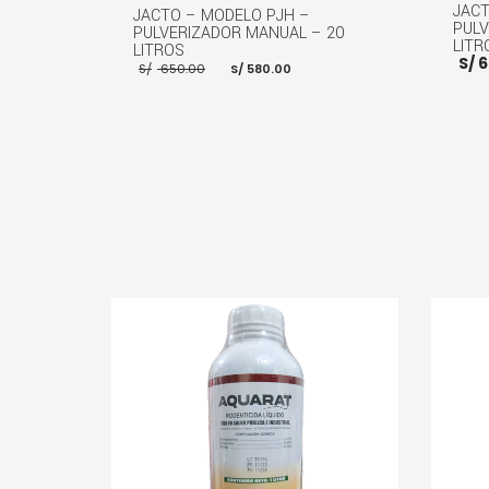
JACT
JACTO – MODELO PJH –
PULV
PULVERIZADOR MANUAL – 20
LITR
LITROS
S/
6
El
El
S/
650.00
S/
580.00
precio
precio
original
actual
era:
es:
S/ 650.00.
S/ 580.00.
AÑADI
AÑADIR AL CARRITO
MORE INFO