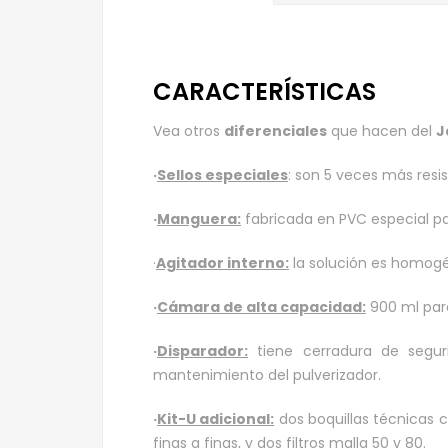
CARACTERÍSTICAS
Vea otros
diferenciales
que hacen del
J
·
Sellos especiales
: son 5 veces más resi
·
Manguera:
fabricada en PVC especial pa
·
Agitador interno:
la solución es homogé
·
Cámara de alta capacidad:
900 ml par
·
Disparador:
tiene cerradura de segu
mantenimiento del pulverizador.
·
Kit-U adicional:
dos boquillas técnicas 
finas a finas, y dos filtros malla 50 y 80.