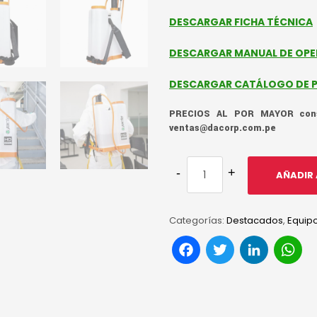
DESCARGAR FICHA TÉCNICA
DESCARGAR MANUAL DE OP
DESCARGAR CATÁLOGO DE P
PRECIOS AL POR MAYOR consu
ventas@dacorp.com.pe
AÑADIR 
Categorías:
Destacados
,
Equip
Facebook
Twitter
Link
W