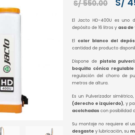
El
S/
4
S/
550.00
preci
El Jacto HD-400U es uno 
origi
depósito de 16 litros y
asa de
era:
El
color blanco del depós
S/ 550
cantidad de producto disponib
Dispone de
pistola pulve
boquilla cónica regulable
regulación del chorro de p
metros de altura.
Es un Pulverizador simétrico
(derecho e izquierdo)
, y p
acolchadas
con posibilidad d
Su montaje no requiere el u
desgaste
y lubricación, su
ma