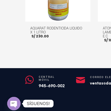
AQUARAT RODENTICIDA LIQUIDO
ATON
X 1 LITRO
LAMB
S/
230.00
E.C
S/
1
AÑADIR AL CARRITO
MORE INFO
AÑADI
CENTRAL
CORREO EL
MÓVIL
ventas@da
945-690-002
SÍGUENOS!