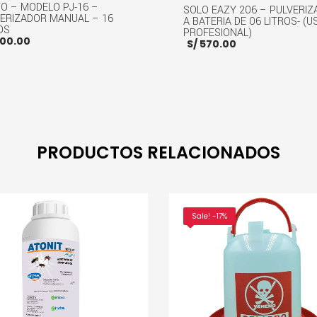
O – MODELO PJ-16 –
SOLO EAZY 206 – PULVERI
ERIZADOR MANUAL – 16
A BATERIA DE 06 LITROS- (U
OS
PROFESIONAL)
00.00
S/
570.00
R AL CARRITO
MORE INFO
AÑADIR AL CARRITO
MOR
PRODUCTOS RELACIONADOS
Sale! -17%