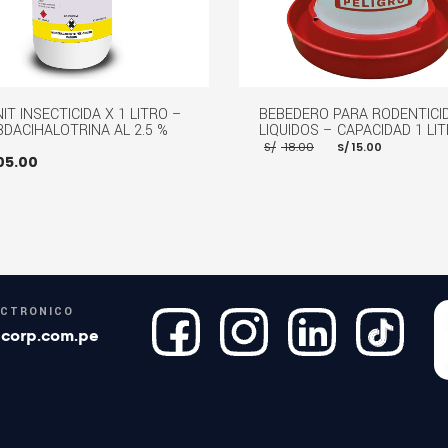
IT INSECTICIDA X 1 LITRO –
BEBEDERO PARA RODENTICI
DACIHALOTRINA AL 2.5 %
LIQUIDOS – CAPACIDAD 1 LI
El
El
S/
18.00
S/
15.00
precio
precio
05.00
original
actual
era:
es:
S/ 18.00.
S/ 15.00.
AÑADIR AL CARRITO
MOR
R AL CARRITO
MORE INFO
ECTRÓNICO
corp.com.pe