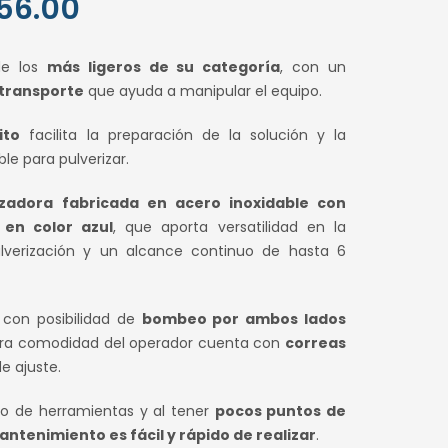
El
56.00
o
precio
de los
más ligeros de su categoría
, con un
nal
actual
 transporte
que ayuda a manipular el equipo.
es:
ito
facilita la preparación de la solución y la
.00.
S/ 456.00.
le para pulverizar.
rizadora fabricada en acero inoxidable con
 en color azul
, que aporta versatilidad en la
ulverización y un alcance continuo de hasta 6
, con posibilidad de
bombeo por ambos lados
ara comodidad del operador cuenta con
correas
e ajuste.
so de herramientas y al tener
pocos puntos de
ntenimiento es fácil y rápido de realizar
.