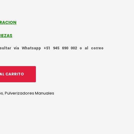
ERACION
IEZAS
ltar vía Whatsapp +51 945 690 002 o al correo
AL CARRITO
os
,
Pulverizadores Manuales
edIn
hatsApp