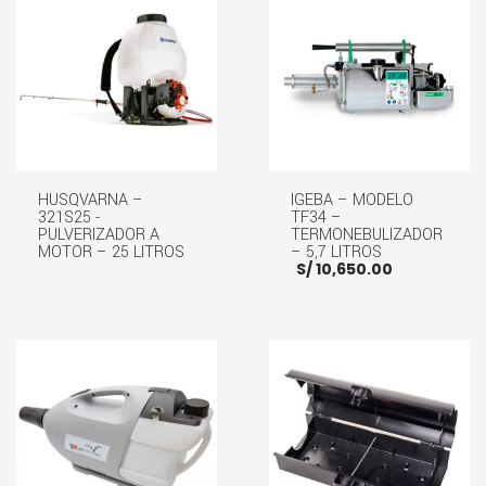
HUSQVARNA –
IGEBA – MODELO
321S25 -
TF34 –
PULVERIZADOR A
TERMONEBULIZADOR
MOTOR – 25 LITROS
– 5,7 LITROS
S/
10,650.00
LEER MÁS
AÑADIR AL CARRITO