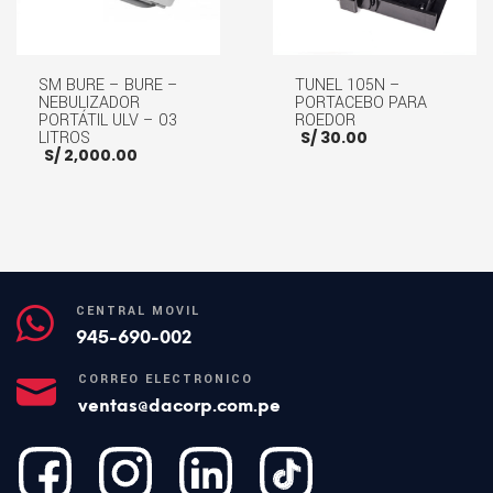
SM BURE – BURE –
TUNEL 105N –
NEBULIZADOR
PORTACEBO PARA
PORTÁTIL ULV – 03
ROEDOR
LITROS
S/
30.00
S/
2,000.00
AÑADIR AL CARRITO
AÑADIR AL CARRITO
CENTRAL MÓVIL
945-690-002
CORREO ELECTRÓNICO
ventas@dacorp.com.pe