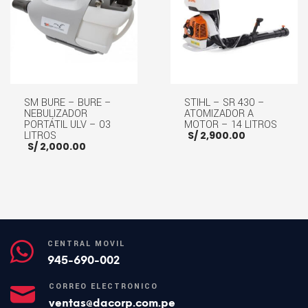
SM BURE – BURE –
STIHL – SR 430 –
NEBULIZADOR
ATOMIZADOR A
PORTÁTIL ULV – 03
MOTOR – 14 LITROS
LITROS
S/
2,900.00
S/
2,000.00
AÑADIR AL CARRITO
AÑADIR AL CARRITO
CENTRAL MÓVIL
945-690-002
CORREO ELECTRÓNICO
ventas@dacorp.com.pe