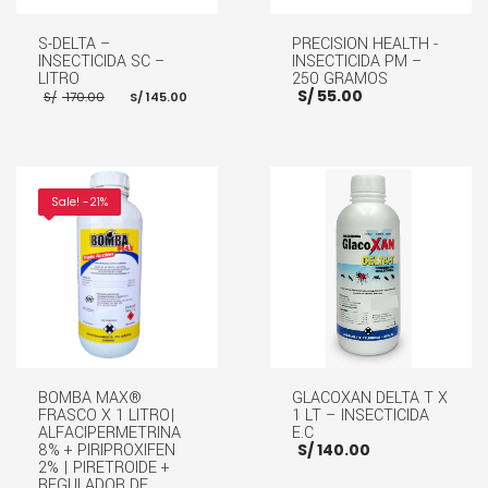
S-DELTA –
PRECISION HEALTH -
INSECTICIDA SC –
INSECTICIDA PM –
LITRO
250 GRAMOS
El
El
S/
55.00
S/
170.00
S/
145.00
precio
precio
original
actual
era:
es:
S/ 170.00.
S/ 145.00.
AÑADIR AL CARRITO
AÑADIR AL CARRITO
Sale! -21%
BOMBA MAX®
GLACOXAN DELTA T X
FRASCO X 1 LITRO|
1 LT – INSECTICIDA
ALFACIPERMETRINA
E.C
8% + PIRIPROXIFEN
S/
140.00
2% | PIRETROIDE +
REGULADOR DE