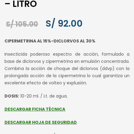
– LITRO
El
El
S/
92.00
S/
105.00
precio
precio
CIPERMETRINA AL 15%-DICLORVOS AL 30%
original
actual
Insecticida poderoso espectro de acción, formulado a
era:
es:
base de diclorvos y cipermetrina en emulsión concentrada.
S/ 105.00.
S/ 92.00.
Combina la acción de choque del diclorvos (ddvp) con la
prolongada acción de la cipermetrina lo cual garantiza un
excelente efecto de volteo y explusión.
DOSIS:
10-20 ml. / Lt. de agua.
DESCARGAR FICHA TÉCNICA
DESCARGAR HOJA DE SEGURIDAD