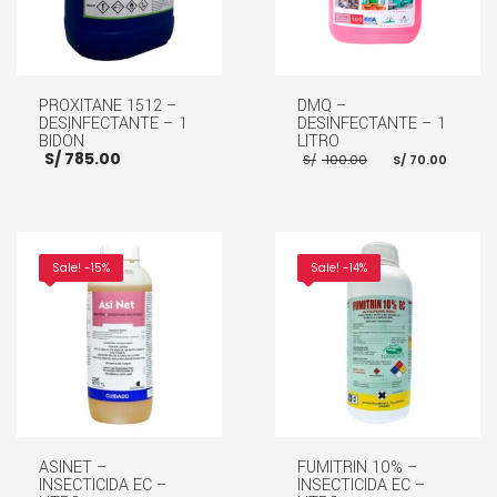
PROXITANE 1512 –
DMQ –
DESINFECTANTE – 1
DESINFECTANTE – 1
BIDÓN
LITRO
El
El
S/
785.00
S/
100.00
S/
70.00
precio
prec
original
actu
era:
es:
S/ 100.00.
S/ 70
AÑADIR AL CARRITO
AÑADIR AL CARRITO
Sale! -15%
Sale! -14%
ASINET –
FUMITRIN 10% –
INSECTICIDA EC –
INSECTICIDA EC –