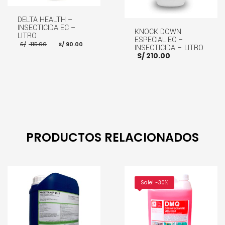
DELTA HEALTH –
INSECTICIDA EC –
KNOCK DOWN
LITRO
ESPECIAL EC –
El
El
S/
115.00
S/
90.00
INSECTICIDA – LITRO
precio
precio
S/
210.00
original
actual
era:
es:
S/ 115.00.
S/ 90.00.
AÑADIR AL CARRITO
AÑADIR AL CARRITO
PRODUCTOS RELACIONADOS
Sale! -30%