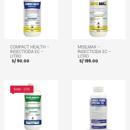
COMPACT HEALTH –
MISILMAX –
INSECTICIDA EC –
INSECTICIDA EC –
LITRO
LITRO
S/
90.00
S/
195.00
AÑADIR AL CARRITO
AÑADIR AL CARRITO
Sale! -22%