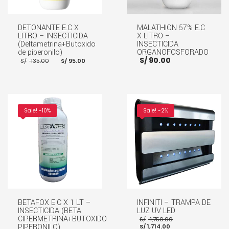
DETONANTE E.C X
MALATHION 57% E.C
LITRO – INSECTICIDA
X LITRO –
(Deltametrina+Butoxido
INSECTICIDA
de piperonilo)
ORGANOFOSFORADO
El
El
S/
90.00
S/
135.00
S/
95.00
precio
precio
original
actual
era:
es:
S/ 135.00.
S/ 95.00.
AÑADIR AL CARRITO
AÑADIR AL CARRITO
Sale! -10%
Sale! -2%
BETAFOX E.C X 1 LT –
INFINITI – TRAMPA DE
INSECTICIDA (BETA
LUZ UV LED
El
CIPERMETRINA+BUTOXIDO
S/
1,750.00
El
precio
PIPERONILO)
S/
1,714.00