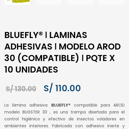
BLUEFLY® ǀ LAMINAS
ADHESIVAS ǀ MODELO AROD
30 (COMPATIBLE) ǀ PQTE X
10 UNIDADES
El
El
S/
110.00
S/
130.00
precio
precio
La lámina adhesiva
BLUEFLY®
compatible para AROD
original
actual
modelo BUGSTER 30 , es una trampa diseñada para el
control higiénico y efectivo de insectos voladores en
era:
es:
ambientes interiores. Fabricada con adhesivo inerte y