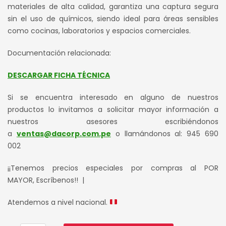
S/ 130.00.
S/ 110.00.
materiales de alta calidad, garantiza una captura segura
sin el uso de químicos, siendo ideal para áreas sensibles
como cocinas, laboratorios y espacios comerciales.
Documentación relacionada:
DESCARGAR FICHA TÉCNICA
Si se encuentra interesado en alguno de nuestros
productos lo invitamos a solicitar mayor información a
nuestros asesores escribiéndonos
a
ventas@dacorp.com.pe
o llamándonos al: 945 690
002
¡¡Tenemos precios especiales por compras al POR
MAYOR, Escríbenos!! |
Atendemos a nivel nacional.