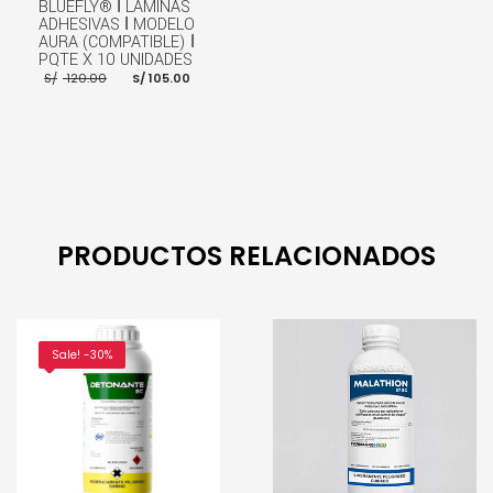
BLUEFLY® ǀ LAMINAS
ADHESIVAS ǀ MODELO
AURA (COMPATIBLE) ǀ
PQTE X 10 UNIDADES
El
El
S/
120.00
S/
105.00
precio
precio
original
actual
era:
es:
S/ 120.00.
S/ 105.00.
AÑADIR AL CARRITO
PRODUCTOS RELACIONADOS
Sale! -30%