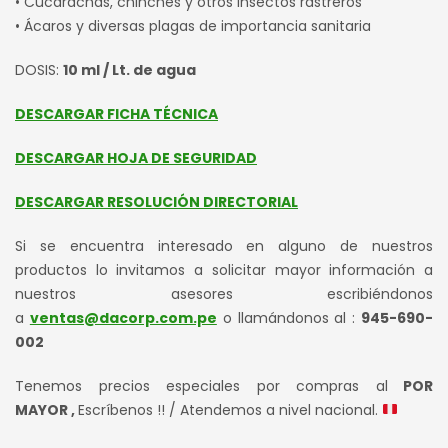
• Cucarachas, chinches y otros insectos rastreros
• Ácaros y diversas plagas de importancia sanitaria
DOSIS:
10 ml / Lt. de agua
DESCARGAR FICHA TÉCNICA
DESCARGAR HOJA DE SEGURIDAD
DESCARGAR RESOLUCIÓN DIRECTORIAL
Si se encuentra interesado en alguno de nuestros
productos lo invitamos a solicitar mayor información a
nuestros asesores escribiéndonos
a
ventas@dacorp.com.pe
o llamándonos al :
945-690-
002
Tenemos precios especiales por compras al
POR
MAYOR ,
Escríbenos !! / Atendemos a nivel nacional.