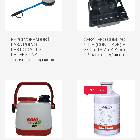
ESPOLVOREADOR ǀ
CEBADERO COMPAC
PARA POLVO
901F (CON LLAVE) –
PESTICIDA ǀ USO
23,0 x 18,2 x 8,8 cm
El
El
PROFESIONAL
S/
40.00
S/
38.00
precio
preci
El
El
S/
150.00
S/
140.00
original
actua
precio
precio
era:
es:
original
actual
S/ 40.00.
S/ 38.
era:
es:
S/ 150.00.
S/ 140.00.
AÑADIR AL CARRITO
AÑADIR AL CARRITO
Sale! -12%