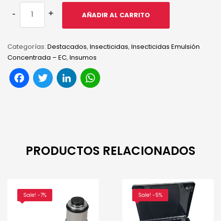
AÑADIR AL CARRITO
Categorías:
Destacados
,
Insecticidas
,
Insecticidas Emulsión
Concentrada – EC
,
Insumos
Facebook
Twitter
LinkedIn
WhatsApp
PRODUCTOS RELACIONADOS
Sale! -7%
Sale! -5%