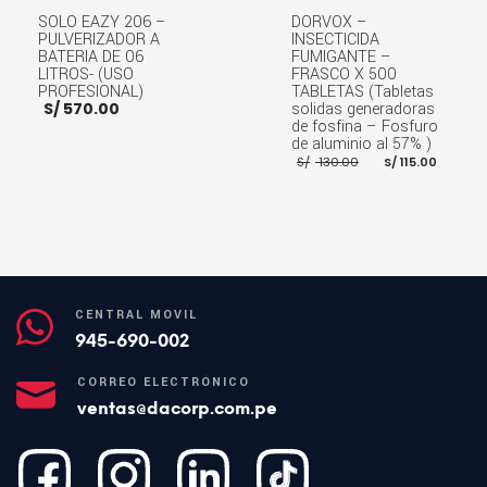
SOLO EAZY 206 –
DORVOX –
PULVERIZADOR A
INSECTICIDA
BATERIA DE 06
FUMIGANTE –
LITROS- (USO
FRASCO X 500
PROFESIONAL)
TABLETAS (Tabletas
S/
570.00
solidas generadoras
de fosfina – Fosfuro
de aluminio al 57% )
El
El
S/
130.00
S/
115.00
precio
preci
original
actua
era:
es:
AÑADIR AL CARRITO
S/ 130.00.
S/ 115
AÑADIR AL CARRITO
CENTRAL MÓVIL
945-690-002
CORREO ELECTRÓNICO
ventas@dacorp.com.pe