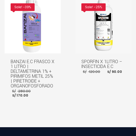
AÑADIR AL CARRITO
AÑADIR AL CARRITO
Sale! -39%
Sale! -25%
BANZAI E.C FRASCO X
SPORFIN X 1LITRO –
1 LITRO |
INSECTICIDA E.C
El
El
DELTAMETRINA 1% +
S/
120.00
S/
90.00
precio
preci
PIRIMIFOS METIL 25%
original
actua
| PIRETROIDE +
era:
es:
ORGANOFOSFORADO
S/ 120.00.
S/ 90
El
S/
280.00
El
precio
S/
170.00
precio
original
AÑADIR AL CARRITO
actual
era:
es:
S/ 280.00.
S/ 170.00.
AÑADIR AL CARRITO