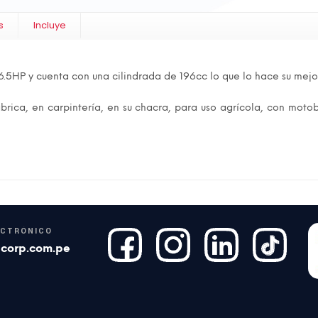
s
Incluye
.5HP y cuenta con una cilindrada de 196cc lo que lo hace su mej
ábrica, en carpintería, en su chacra, para uso agrícola, con mot
ECTRÓNICO
corp.com.pe