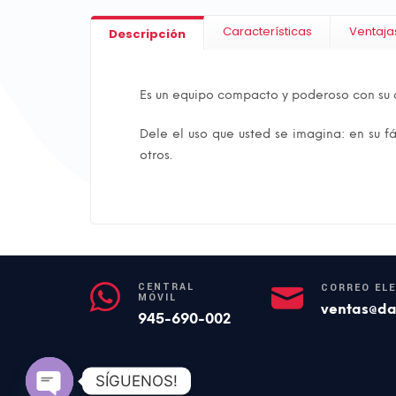
Características
Ventaja
Descripción
Es un equipo compacto y poderoso con su 6
Dele el uso que usted se imagina: en su f
otros.
CENTRAL
CORREO EL
MÓVIL
ventas@da
945-690-002
SÍGUENOS!