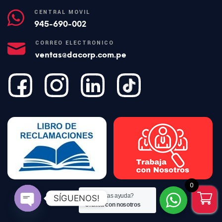
CENTRAL MÓVIL
945-690-002
CORREO ELECTRÓNICO
ventas@dacorp.com.pe
0
¿Necesitas ayuda?
SÍGUENOS!
Chatea con nosotros
Open
chaty