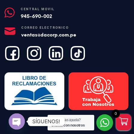
CENTRAL MÓVIL
945-690-002
CORREO ELECTRÓNICO
ventas@dacorp.com.pe
0
¿Necesitas ayuda?
SÍGUENOS!
Chatea con nosotros
Open