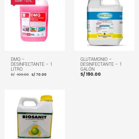
Sale! -30%
AÑADIR AL CARRITO
AÑADIR AL CARRITO
DMQ –
GLUTAMONIO –
DESINFECTANTE – 1
DESINFECTANTE – 1
LITRO
GALÓN
El
El
S/
190.00
S/
100.00
S/
70.00
precio
precio
original
actual
era:
es:
S/ 100.00.
S/ 70.00.
AÑADIR AL CARRITO
AÑADIR AL CARRITO