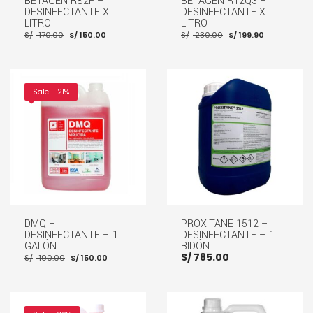
BETAGEN R82F –
BETAGEN R12Q3 –
DESINFECTANTE X
DESINFECTANTE X
LITRO
LITRO
El
El
El
El
S/
170.00
S/
150.00
S/
230.00
S/
199.90
precio
precio
precio
precio
original
actual
original
actual
era:
es:
era:
es:
S/ 170.00.
S/ 150.00.
S/ 230.00.
S/ 199.90.
Sale! -21%
AÑADIR AL CARRITO
AÑADIR AL CARRITO
DMQ –
PROXITANE 1512 –
DESINFECTANTE – 1
DESINFECTANTE – 1
GALÓN
BIDÓN
El
El
S/
785.00
S/
190.00
S/
150.00
precio
precio
original
actual
era:
es:
S/ 190.00.
S/ 150.00.