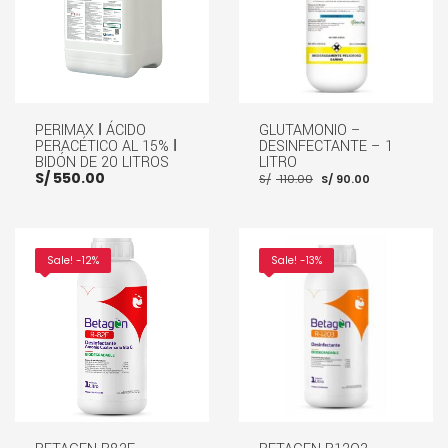
AÑADIR AL CARRITO
PERIMAX ǀ ÁCIDO
GLUTAMONIO –
PERACÉTICO AL 15% ǀ
DESINFECTANTE – 1
BIDÓN DE 20 LITROS
LITRO
El
El
S/
550.00
S/
110.00
S/
90.00
precio
precio
original
actual
era:
es:
S/ 110.00.
S/ 90.00.
Sale! -12%
Sale! -13%
AÑADIR AL CARRITO
AÑADIR AL CARRITO